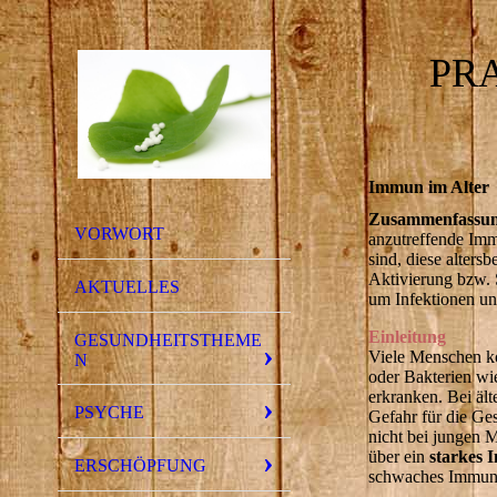
PR
Immun im Alter
Zusammenfassu
VORWORT
anzutreffende Im
sind, diese alter
Aktivierung bzw. 
AKTUELLES
um Infektionen u
Einleitung
GESUNDHEITSTHEME
Viele Menschen ko
N
oder Bakterien wi
erkranken. Bei ält
PSYCHE
Gefahr für die Ge
nicht bei jungen 
über ein
starkes 
ERSCHÖPFUNG
schwaches Immunsy