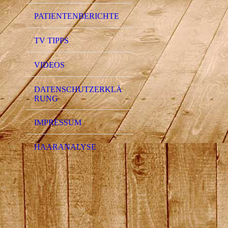
PATIENTENBERICHTE
TV TIPPS
VIDEOS
DATENSCHUTZERKLÄ
RUNG
IMPRESSUM
HAARANALYSE