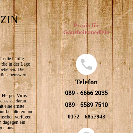
ZIN
Praxis für
Ganzheitsmedizin
ür die häufig
, die in der Lage
 beheben. Die
wünschenswert,
Telefon
089 - 6666 2035
, Herpes-Virus
dass sie daran
089 - 5589 7510
t eine ernste
ur bei älteren und
0172 - 6857943
Menschen verfügen
n dagegen ein
gen aus.