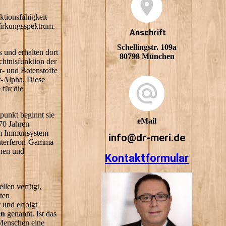
ktionsfähigkeit
irkungsspektrum.
Anschrift
Schellingstr. 109a
 und erhalten dort
80798 München
htnisfunktion der
- und Botenstoffe
r-Alpha. Diese
für die
punkt beginnt sie
eMail
70 Jahren
em Immunsystem
info@dr-meri.de
Interferon-Gamma
onen und
Kontaktformular
len verfügt,
ten
 und erfolgt
en
genannt. Ist das
Menschen eine