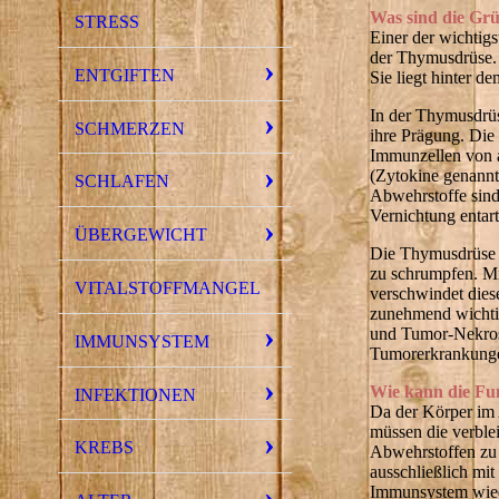
Was sind die Gr
STRESS
Einer der wichtig
der Thymusdrüse.
ENTGIFTEN
Sie liegt hinter 
In der Thymusdrüs
SCHMERZEN
ihre Prägung. Die
Immunzellen von a
(Zytokine genannt
SCHLAFEN
Abwehrstoffe sind
Vernichtung entart
ÜBERGEWICHT
Die Thymusdrüse er
zu schrumpfen. Mi
VITALSTOFFMANGEL
verschwindet die
zunehmend wichtig
und Tumor-Nekrose
IMMUNSYSTEM
Tumorerkrankung
Wie kann die Fu
INFEKTIONEN
Da der Körper im
müssen die verble
KREBS
Abwehrstoffen zu 
ausschließlich mi
Immunsystem wiede