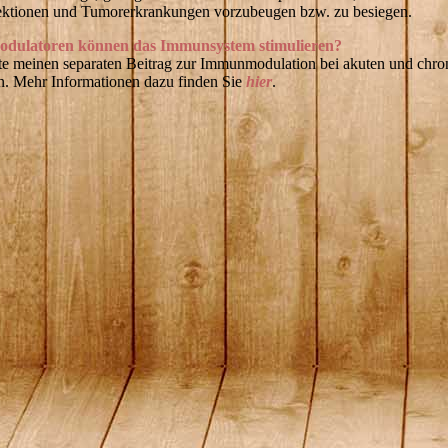
fektionen und Tumorerkrankungen vorzubeugen bzw. zu besiegen.
dulatoren können das Immunsystem stimulieren?
tte meinen separaten Beitrag zur Immunmodulation bei akuten und chro
n. Mehr Informationen dazu finden Sie
hier
.