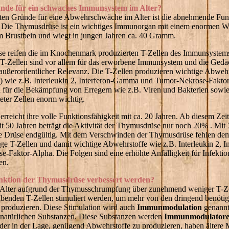
ünde für ein schwaches Immunsystem im Alter?
sten Gründe für eine Abwehrschwäche im Alter ist die abnehmende Fun
 Die Thymusdrüse ist ein wichtiges Immunorgan mit einem enormen W
dem Brustbein und wiegt in jungen Jahren ca. 40 Gramm.
e reifen die im Knochenmark produzierten T-Zellen des Immunsystems
 T-Zellen sind vor allem für das erworbene Immunsystem und die Gedäc
ußerordentlicher Relevanz. Die T-Zellen produzieren wichtige Abwehr
) wie z.B. Interleukin 2, Interferon-Gamma und Tumor-Nekrose-Fakto
 für die Bekämpfung von Erregern wie z.B. Viren und Bakterien sowie 
eter Zellen enorm wichtig.
reicht ihre volle Funktionsfähigkeit mit ca. 20 Jahren. Ab diesem Zeit
t 50 Jahren beträgt die Aktivität der Thymusdrüse nur noch 20% . Mit 
se Drüse endgültig. Mit dem Verschwinden der Thymusdrüse fehlen d
e T-Zellen und damit wichtige Abwehrstoffe wie z.B. Interleukin 2, 
-Faktor-Alpha. Die Folgen sind eine erhöhte Anfälligkeit für Infekti
en.
nktion der Thymusdrüse verbessert werden?
 Alter aufgrund der Thymusschrumpfung über zunehmend weniger T-Zel
ibenden T-Zellen stimuliert werden, um mehr von den dringend benötig
produzieren. Diese Stimulation wird auch
Immunmodulation
genannt
t natürlichen Substanzen. Diese Substanzen werden
Immunmodulator
r in der Lage, genügend Abwehrstoffe zu produzieren, haben ältere 