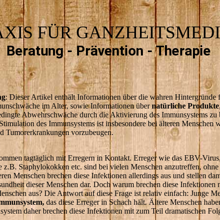
AXIS FÜR GANZHEITSMEDI
Beratung - Prävention - Therapie
ng
: Dieser Artikel enthält Informationen über die wahren Hintergründe f
munschwäche im Alter, sowie Informationen über
natürliche Produkte
sbedingte Abwehrschwäche durch die Aktivierung des Immunsystems zu
Stimulation des Immunsystems ist insbesondere bei älteren Menschen 
nd Tumorerkrankungen vorzubeugen.
mmen tagtäglich mit Erregern in Kontakt. Erreger wie das EBV-Virus
e z.B. Staphylokokken etc. sind bei vielen Menschen anzutreffen, ohne 
eren Menschen brechen diese Infektionen allerdings aus und stellen dami
sundheit dieser Menschen dar. Doch warum brechen diese Infektionen n
Menschen aus? Die Antwort auf diese Frage ist relativ einfach: Junge 
Immunsystem,
das diese Erreger in Schach hält. Ältere Menschen habe
stem daher brechen diese Infektionen mit zum Teil dramatischen Fol