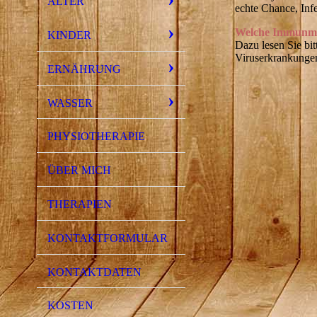
ALTER
echte Chance, In
Welche Immunmo
KINDER
Dazu lesen Sie bi
Viruserkrankunge
ERNÄHRUNG
WASSER
PHYSIOTHERAPIE
ÜBER MICH
THERAPIEN
KONTAKTFORMULAR
KONTAKTDATEN
KOSTEN