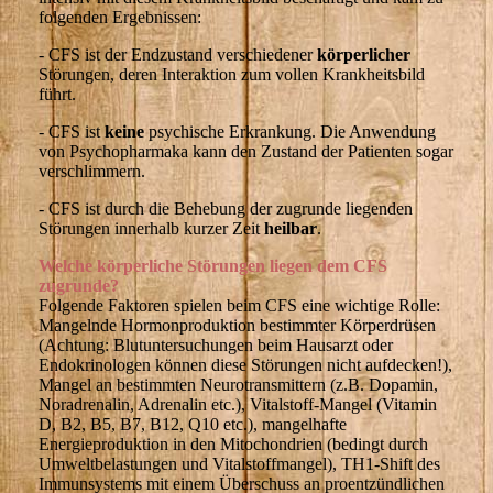
folgenden Ergebnissen:
- CFS ist der Endzustand verschiedener
körperlicher
Störungen, deren Interaktion zum vollen Krankheitsbild
führt.
- CFS ist
keine
psychische Erkrankung. Die Anwendung
von Psychopharmaka kann den Zustand der Patienten sogar
verschlimmern.
- CFS ist durch die Behebung der zugrunde liegenden
Störungen innerhalb kurzer Zeit
heilbar
.
Welche körperliche Störungen liegen dem CFS
zugrunde?
Folgende Faktoren spielen beim CFS eine wichtige Rolle:
Mangelnde Hormonproduktion bestimmter Körperdrüsen
(Achtung: Blutuntersuchungen beim Hausarzt oder
Endokrinologen können diese Störungen nicht aufdecken!),
Mangel an bestimmten Neurotransmittern (z.B. Dopamin,
Noradrenalin, Adrenalin etc.), Vitalstoff-Mangel (Vitamin
D, B2, B5, B7, B12, Q10 etc.), mangelhafte
Energieproduktion in den Mitochondrien (bedingt durch
Umweltbelastungen und Vitalstoffmangel), TH1-Shift des
Immunsystems mit einem Überschuss an proentzündlichen