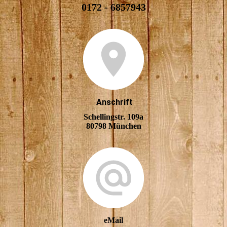
0172 - 6857943
Anschrift
Schellingstr. 109a
80798 München
eMail