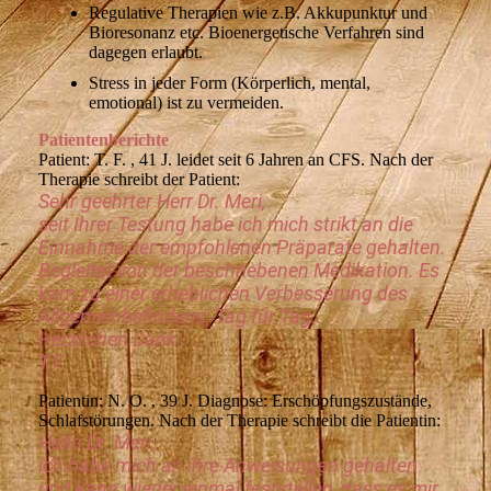
Regulative Therapien wie z.B. Akkupunktur und
Bioresonanz etc. Bioenergetische Verfahren sind
dagegen erlaubt.
Stress in jeder Form (Körperlich, mental,
emotional) ist zu vermeiden.
Patientenberichte
Patient: T. F. , 41 J. leidet seit 6 Jahren an CFS. Nach der
Therapie schreibt der Patient:
Sehr geehrter Herr Dr. Meri,
seit Ihrer Testung habe ich mich strikt an die
Einnahme der empfohlenen Präparate gehalten.
Begleitet von der beschriebenen Medikation. Es
kam zu einer erheblichen Verbesserung des
Allgemeinbefindens; Tag für Tag..
Herzlichen Dank.
T.F.
Patientin: N. O. , 39 J. Diagnose: Erschöpfungszustände,
Schlafstörungen. Nach der Therapie schreibt die Patientin:
Hallo Dr. Meri,
ich habe mich an ihre Anweisungen gehalten
und kann wieder einmal feststellen, dass es mir