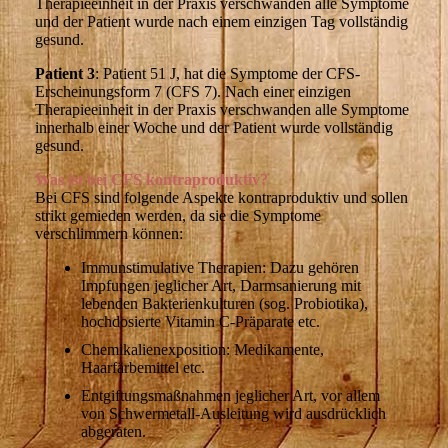
Therapieeinheit in der Praxis verschwanden alle Symptome
und der Patient wurde nach einem einzigen Tag vollständig
gesund.
Patient 3
: Patient 51 J, hat die Symptome der CFS-
Erscheinungsform 7 (CFS 7). Nach einer einzigen
Therapieeinheit in der Praxis verschwanden alle Symptome
innerhalb einer Woche und der Patient wurde vollständig
gesund.
Was ist bei CFS kontraproduktiv?
Bei CFS sind folgende Aspekte kontraproduktiv und sollen
strikt gemieden werden, da sie die Symptome
verschlimmern können:
Immunstimulative Therapien: Dazu gehören
Impfungen jeglicher Art, Darmsanierung mit
lebenden Bakterienkulturen (sog. Probiotika),
hochdosierte Vitamin C-Präparate etc.
Chemikalienexposition: Medikamente,
Haarfärbemittel etc.
Entgiftungsmaßnahmen jeglicher Art, vor allem
von Schwermetall-Ausleitung wird ausdrücklich
abgeraten.