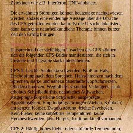
Zytokinen wie z.B. Interferon, TNF-alpha etc.
Die erwähnten Störungen können heutzutage nachgewiesen
werden, sodass eine eindeutige Aussage über die Ursache
des CFS getroffen werden kann. Ist die Ursache lokalisiert,
dann kann eine naturheilkundliche Therapie binnen kurzer
Zeit den Erfolg bringen.
Welche CFS-Erscheinungsformen gibt es?
Entsprechend der vielfältigen Ursachen des CFS können
sich die folgenden CFS-Bilder manifestieren, die sich in
Ursache und Therapie stark unterscheiden:
CFS 1
: Leichte Schluckbeschwerden, Kloß im Hals,
Erschöpfung nach dem Sprechen, Halsschmerzen nach dem
Sprechen, starke und nahezu dauerhafte Kopfschmerzen,
Gliederschmerzen, Wegfall des sexuellen Verlangens, stark
erhöhtes Schlafbedürfnis, nächtliches Aufwachen,
ausgeprägte körperliche Schwäche, ausgeprägte
Appetitlosigkeit, Empfindungsstörungen (Ziehen, Kribbeln)
am ganzen Körper, Zwangsstörung, leichte Psychosen,
Kein Fieber, keine subfebrile Temperaturen, keine
Herzbeschwerden, kein Herpes, Kraft punktuell vorhanden.
CFS 2
: Häufig hohes Fieber oder subfebrile Temperaturen,