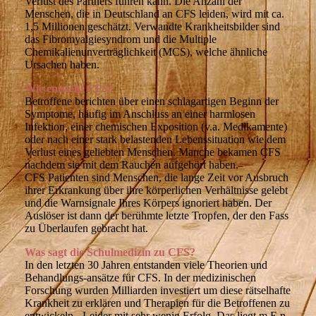
Verlust des Partners führen kann. Die Anzahl der
Menschen, die in Deutschland an CFS leiden, wird mit ca.
1,5 Millionen geschätzt. Verwandte Krankheitsbilder sind
das Fibromyalgiesyndrom und die Multiple
Chemikalienunverträglichkeit (MCS), welche ähnliche
Ursachen haben.
Wie entsteht CFS?
Betroffene berichten über einen schlagartigen Beginn der
Symptome, häufig im Anschluss an einer harmlosen
Infektion, einer chemischen Exposition (v.a. Medikamente)
oder nach einer stark belastenden Lebenssituation wie dem
Verlust eines geliebten Menschen. Manche bekamen CFS
nachdem sie mit dem Rauchen aufgehört haben.
CFS Patienten sind Menschen, die lange Zeit vor Ausbruch
ihrer Erkrankung über ihre körperlichen Verhältnisse gelebt
und die Warnsignale Ihres Körpers ignoriert haben. Der
Auslöser ist dann der berühmte letzte Tropfen, der den Fass
zu Überlaufen gebracht hat.
Was sagt die Schulmedizin zu CFS?
In den letzten 30 Jahren entstanden viele Theorien und
Behandlungs-ansätze für CFS. In der medizinischen
Forschung wurden Milliarden investiert um diese rätselhafte
Krankheit zu erklären und Therapien für die Betroffenen zu
entwickeln - Leider mit sehr wenig Erfolg. Das liegt m.E.n.