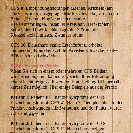
CFS 9:
Empfindungsstörungen (Ziehen, Kribbeln) am
ganzen Körper, ausgeprägte Muskelschwäche, v.a. in den
Beinen, Frieren, Kopfschmerzen, starke
Kreislaufstörungen, instabiler Kreislauf, Herzklopfen,
Schwindel, Unwirklichkeitsgefühl, Störung des
Kurzzeitgedächtnisses, Zwangsstörung.
CFS 10
: Dauerhafte starke Erschöpfung, erhöhte
Temperatur, Krankheitsgefühl, Kreislaufschwäche, starke
Blässe, Muskelschwäche.
Beispiele aus der Praxis
Wenn Sie sich in einem oder mehreren CFS-Bildern
wiederfinden, dann kann die Ursache Ihrer Erkrankung
relativ leicht festgestellt werden. Eine Heilung ist innerhalb
kurzer Zeit möglich. Hier einige Beispiele aus der Praxis:
Patient 1:
Patient 40 J, hat die Symptome der CFS-
Erscheinungsform 4 (CFS 4). Nach 3 Therapieeinheit in der
Praxis verschwanden alle Symptome und der Patient wurde
vollständig gesund.
Patient 2:
Patient 52 J, hat die Symptome der CFS-
Erscheinungsform 1 (CFS 1). Nach einer einzigen