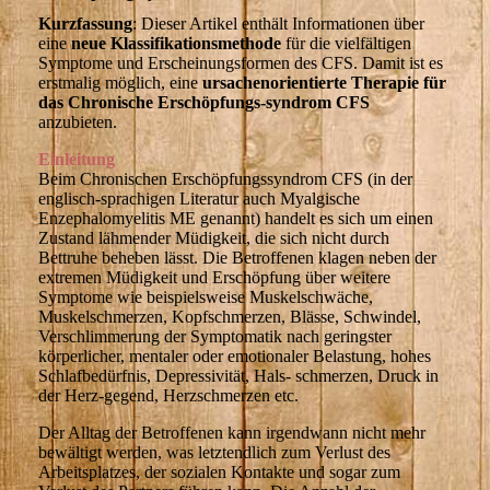
Kurzfassung
: Dieser Artikel enthält Informationen über
eine
neue Klassifikationsmethode
für die vielfältigen
Symptome und Erscheinungsformen des CFS. Damit ist es
erstmalig möglich, eine
ursachenorientierte Therapie
für
das Chronische Erschöpfungs-syndrom
CFS
anzubieten.
Einleitung
Beim Chronischen Erschöpfungssyndrom CFS (in der
englisch-sprachigen Literatur auch Myalgische
Enzephalomyelitis ME genannt) handelt es sich um einen
Zustand lähmender Müdigkeit, die sich nicht durch
Bettruhe beheben lässt. Die Betroffenen klagen neben der
extremen Müdigkeit und Erschöpfung über weitere
Symptome wie beispielsweise Muskelschwäche,
Muskelschmerzen, Kopfschmerzen, Blässe, Schwindel,
Verschlimmerung der Symptomatik nach geringster
körperlicher, mentaler oder emotionaler Belastung, hohes
Schlafbedürfnis, Depressivität, Hals- schmerzen, Druck in
der Herz-gegend, Herzschmerzen etc.
Der Alltag der Betroffenen kann irgendwann nicht mehr
bewältigt werden, was letztendlich zum Verlust des
Arbeitsplatzes, der sozialen Kontakte und sogar zum