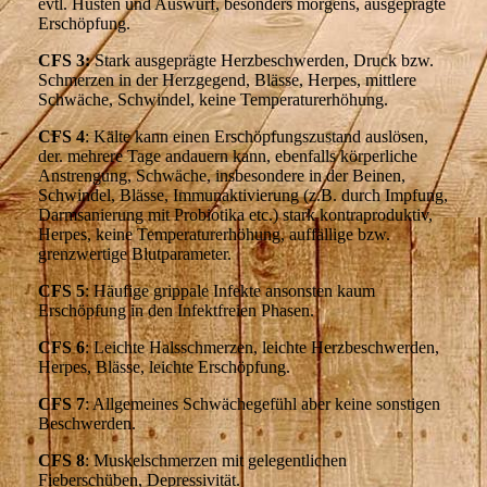
evtl. Husten und Auswurf, besonders morgens, ausgeprägte
Erschöpfung.
CFS 3:
Stark ausgeprägte Herzbeschwerden, Druck bzw.
Schmerzen in der Herzgegend, Blässe, Herpes, mittlere
Schwäche, Schwindel, keine Temperaturerhöhung.
CFS 4
: Kälte kann einen Erschöpfungszustand auslösen,
der. mehrere Tage andauern kann, ebenfalls körperliche
Anstrengung, Schwäche, insbesondere in der Beinen,
Schwindel, Blässe, Immunaktivierung (z.B. durch Impfung,
Darmsanierung mit Probiotika etc.) stark kontraproduktiv,
Herpes, keine Temperaturerhöhung, auffällige bzw.
grenzwertige Blutparameter.
CFS 5
: Häufige grippale Infekte ansonsten kaum
Erschöpfung in den Infektfreien Phasen.
CFS 6
: Leichte Halsschmerzen, leichte Herzbeschwerden,
Herpes, Blässe, leichte Erschöpfung.
CFS 7
: Allgemeines Schwächegefühl aber keine sonstigen
Beschwerden.
CFS 8
: Muskelschmerzen mit gelegentlichen
Fieberschüben, Depressivität.