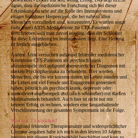
daran, dass die medizinische Forschung sich bei dieser
Erkrankung zu sehr auf die Rolle des Immunsystems und
einiger harmloser Herpesviren, die bei nahezu allen
Menschen vorzufinden sind, konzentriert. Es wurden sogar
(sehr teure) AIDS-Medikamente für CFS-Patienten
verschrieben weil man davon ausging, dass der Schlüssel
für diese Erkrankung im Immunsystem liegt. Eine Heilung
ist freilich ausgeblieben.
Andere Ärzte versuchen aufgrund fehlender medizinischer
Kenntnisse CFS-Patienten als psychisch krank
abzustempeln und aufgrund abenteuerlicher Diagnosen mit
starken Psychopharmaka zu behandeln. Hier werden
Menschen, die bis vor kurzem mitten im Leben standen und
Ihr Leben mit viel Freude und Engagement gemeistert
haben, plötzlich als psychisch krank, depressiv oder
unmotiviert abgestempelt und (noch schlimmer) mit starken
Medikamenten behandelt. Auch hier ist nicht nur mit
keinem Erfolg zu rechnen, sondern eine langanhaltende
Verschlimmerung der gesamten Symptomatik ist die Folge.
Was ist CFS wirklich?
Aufgrund fehlender Therapieansätze und widersprüchlicher
Literatur-angaben habe ich mich in den letzten 10 Jahren
intensiv mit diesem Krankheitsbild beschäftigt und kam zu