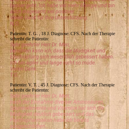
besser geht. Ich habe viel mehr Energie und bin
auch insgesamt viel positiver.
Vielen Dank für Ihre Unterstützung.
N.O.
Patientin: T. G. , 18 J. Diagnose: CFS. Nach der Therapie
schreibt die Patientin:
Sehr geehrter Herr Dr. Meri,
berichten kann ich, dass die Müdigkeit und
Erschöpfung sich wesentlich gebessert haben.
Ich bin agiler und lange nicht so müde.
Vielen Dank.
T.G.
Patientin: V. T. , 45 J. Diagnose: CFS. Nach der Therapie
schreibt die Patientin:
Sehr geehrter Herr Dr. Meri,
nach der Einnahme diverser Aminosäuren,
Spurenelemente und Vitamine hat sich die
Müdigkeit deutlich gebessert und das
Psychopharmakon habe ich bereits
ausgeschlichen..