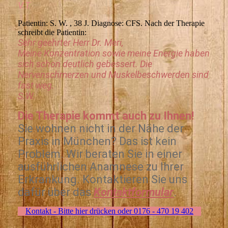
V.T.
Patientin: S. W. , 38 J. Diagnose: CFS. Nach der Therapie
schreibt die Patientin:
Sehr geehrter Herr Dr. Meri,
Meine Konzentration sowie meine Energie haben
sich schon deutlich gebessert. Die
Nervenschmerzen und Muskelbeschwerden sind
fast weg.
S.W.
Die Therapie kommt auch zu Ihnen!
Sie wohnen nicht in der Nähe der
Praxis in München? Das ist kein
Problem. Wir beraten Sie in einer
ausführlichen Anamnese zu Ihrer
Erkrankung. Kontaktieren Sie uns
dafür über das
Kontaktformular
.
Kontakt - Bitte hier drücken oder 0176 - 470 19 402