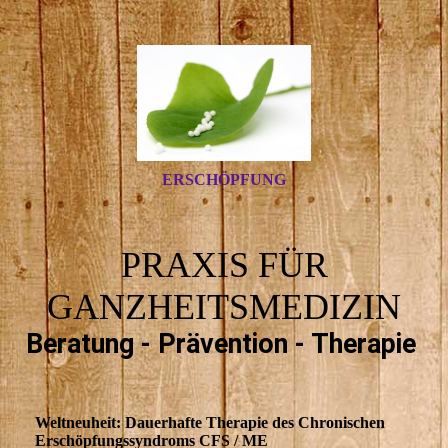
ERSCHÖPFUNG
PRAXIS FÜR
GANZHEITSMEDIZIN
Beratung - Prävention - Therapie
Weltneuheit: Dauerhafte Therapie des Chronischen
Erschöpfungssyndroms CFS / ME