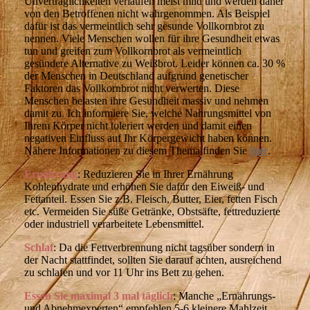
Unverträglichkeiten verlaufen meist mild und werden daher
von den Betroffenen nicht wahrgenommen. Als Beispiel
dafür ist das vermeintlich sehr gesunde Vollkornbrot zu
nennen. Viele Menschen wollen für ihre Gesundheit etwas
tun und greifen zum Vollkornbrot als vermeintlich
gesündere Alternative zu Weißbrot. Leider können ca. 30 %
der Menschen in Deutschland aufgrund genetischer
Faktoren das Vollkornbrot nicht verwerten. Diese
Menschen belasten ihre Gesundheit massiv und nehmen
damit zu. Ich informiere Sie, welche Nahrungsmittel von
Ihrem Körper nicht toleriert werden und damit einen
negativen Einfluss auf Ihr Körpergewicht haben können.
Nähere Informationen zu diesem Thema finden Sie
hier
.
Ernährung
: Reduzieren Sie in Ihrer Ernährung
Kohlenhydrate und erhöhen Sie dafür den Eiweiß- und
Fettanteil. Essen Sie z.B. Fleisch, Butter, Eier, fetten Fisch
etc. Vermeiden Sie süße Getränke, Obstsäfte, fettreduzierte
oder industriell verarbeitete Lebensmittel.
Schlaf
: Da die Fettverbrennung nicht tagsüber sondern in
der Nacht stattfindet, sollten Sie darauf achten, ausreichend
zu schlafen und vor 11 Uhr ins Bett zu gehen.
Essen Sie maximal 3 mal täglich
: Manche „Ernährungs-
und Abnehmexperten“ empfehlen 5-6 kleinere Mahlzeit