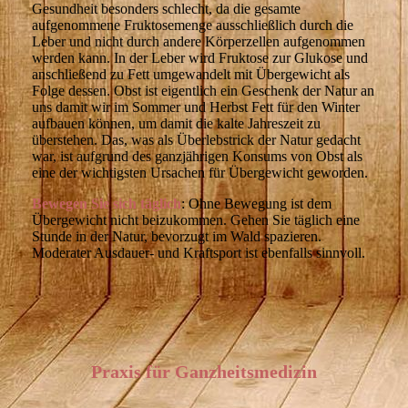
Gesundheit besonders schlecht, da die gesamte
aufgenommene Fruktosemenge ausschließlich durch die
Leber und nicht durch andere Körperzellen aufgenommen
werden kann. In der Leber wird Fruktose zur Glukose und
anschließend zu Fett umgewandelt mit Übergewicht als
Folge dessen. Obst ist eigentlich ein Geschenk der Natur an
uns damit wir im Sommer und Herbst Fett für den Winter
aufbauen können, um damit die kalte Jahreszeit zu
überstehen. Das, was als Überlebstrick der Natur gedacht
war, ist aufgrund des ganzjährigen Konsums von Obst als
eine der wichtigsten Ursachen für Übergewicht geworden.
Bewegen Sie sich täglich
: Ohne Bewegung ist dem
Übergewicht nicht beizukommen. Gehen Sie täglich eine
Stunde in der Natur, bevorzugt im Wald spazieren.
Moderater Ausdauer- und Kraftsport ist ebenfalls sinnvoll.
Praxis für Ganzheitsmedizin