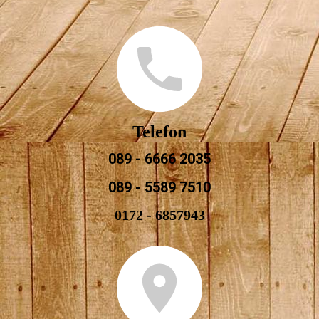
Telefon
089 - 6666 2035
089 - 5589 7510
0172 - 6857943