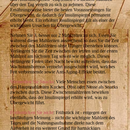
über den Tag verteilt zu sich zu nehmen. Diese
Ernährungsweise bietet die besten Voraussetzungen für
Übergewicht, da dadurch der Insulinspiegel permanent
erhöht bleibt. Ein erhöhter Insulinspiegel gilt als einer der
wichtigsten Ursachen für Übergewicht.
Nehmen Sie 3, besser nur 2 Mahlzeiten zu sich. Essen Sie
während dieser Mahlzeiten ausreichend so dass Sie die Zeit
zwischen den Mahlzeiten ohne Hunger überstehen können.
Verlängern Sie die Zeit zwischen der letzten und der ersten
Mahlzeit am nächsten Tag soweit wie möglich. Dieses
verlängerte Fasten über Nacht bewirkt außerdem, dass das
Wachstumshormon vermehrt ausgeschüttet wird, welches
Fett verbrennende sowie Anti-Aging-Effekte besitzt.
Vermeiden Sie Snacks
: Viele Menschen essen zwischen
den Hauptmahlzeiten Kuchen, Obst oder Nüsse als Snacks
zwischen durch. Diese Zwischenmahlzeiten bewirken
ebenfalls, dass der Insulinspiegel erhöht wird, was zu
Übergewicht führt.
Frühstücken Sie nicht
: Frühstück ist - entgegen der
landläufigen Meinung – nicht die wichtigste Mahlzeit des
Tages und die Nahrungsaufnahme direkt nach dem
Aufstehen ist ein weiterer Grund für hartnäckiges