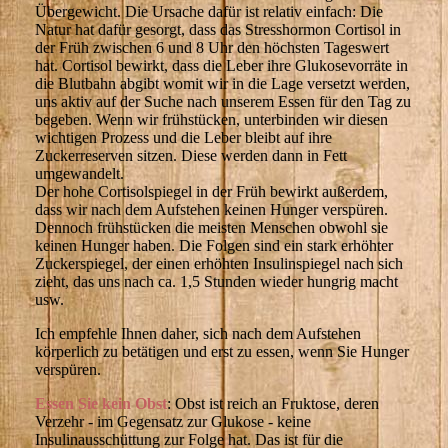
Übergewicht. Die Ursache dafür ist relativ einfach: Die
Natur hat dafür gesorgt, dass das Stresshormon Cortisol in
der Früh zwischen 6 und 8 Uhr den höchsten Tageswert
hat. Cortisol bewirkt, dass die Leber ihre Glukosevorräte in
die Blutbahn abgibt womit wir in die Lage versetzt werden,
uns aktiv auf der Suche nach unserem Essen für den Tag zu
begeben. Wenn wir frühstücken, unterbinden wir diesen
wichtigen Prozess und die Leber bleibt auf ihre
Zuckerreserven sitzen. Diese werden dann in Fett
umgewandelt.
Der hohe Cortisolspiegel in der Früh bewirkt außerdem,
dass wir nach dem Aufstehen keinen Hunger verspüren.
Dennoch frühstücken die meisten Menschen obwohl sie
keinen Hunger haben. Die Folgen sind ein stark erhöhter
Zuckerspiegel, der einen erhöhten Insulinspiegel nach sich
zieht, das uns nach ca. 1,5 Stunden wieder hungrig macht
usw.
Ich empfehle Ihnen daher, sich nach dem Aufstehen
körperlich zu betätigen und erst zu essen, wenn Sie Hunger
verspüren.
Essen Sie kein Obst
: Obst ist reich an Fruktose, deren
Verzehr - im Gegensatz zur Glukose - keine
Insulinausschüttung zur Folge hat. Das ist für die