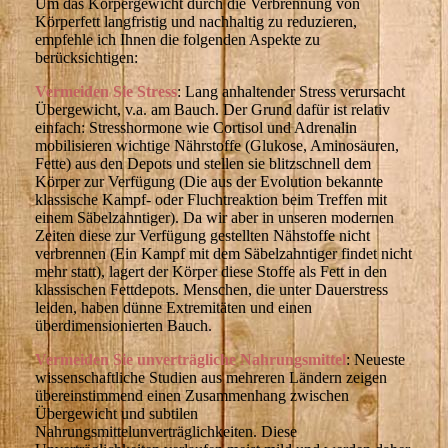
Um das Körpergewicht durch die Verbrennung von
Körperfett langfristig und nachhaltig zu reduzieren,
empfehle ich Ihnen die folgenden Aspekte zu
berücksichtigen:
Vermeiden Sie Stress
: Lang anhaltender Stress verursacht
Übergewicht, v.a. am Bauch. Der Grund dafür ist relativ
einfach: Stresshormone wie Cortisol und Adrenalin
mobilisieren wichtige Nährstoffe (Glukose, Aminosäuren,
Fette) aus den Depots und stellen sie blitzschnell dem
Körper zur Verfügung (Die aus der Evolution bekannte
klassische Kampf- oder Fluchtreaktion beim Treffen mit
einem Säbelzahntiger). Da wir aber in unseren modernen
Zeiten diese zur Verfügung gestellten Nähstoffe nicht
verbrennen (Ein Kampf mit dem Säbelzahntiger findet nicht
mehr statt), lagert der Körper diese Stoffe als Fett in den
klassischen Fettdepots. Menschen, die unter Dauerstress
leiden, haben dünne Extremitäten und einen
überdimensionierten Bauch.
Vermeiden Sie unverträgliche Nahrungsmittel
: Neueste
wissenschaftliche Studien aus mehreren Ländern zeigen
übereinstimmend einen Zusammenhang zwischen
Übergewicht und subtilen
Nahrungsmittelunverträglichkeiten. Diese