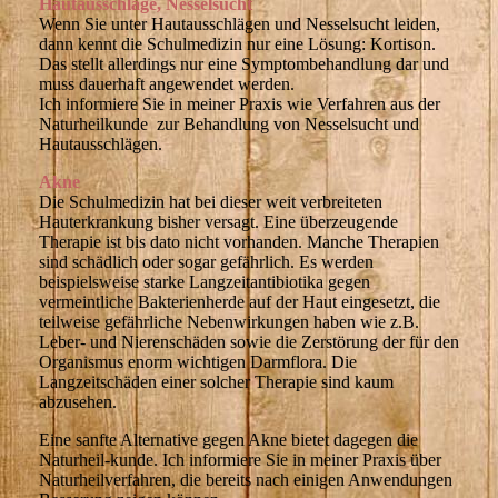
Hautausschläge, Nesselsucht
Wenn Sie unter Hautausschlägen und Nesselsucht leiden,
dann kennt die Schulmedizin nur eine Lösung: Kortison.
Das stellt allerdings nur eine Symptombehandlung dar und
muss dauerhaft angewendet werden.
Ich informiere Sie in meiner Praxis wie Verfahren aus der
Naturheilkunde zur Behandlung von Nesselsucht und
Hautausschlägen.
Akne
Die Schulmedizin hat bei dieser weit verbreiteten
Hauterkrankung bisher versagt. Eine überzeugende
Therapie ist bis dato nicht vorhanden. Manche Therapien
sind schädlich oder sogar gefährlich. Es werden
beispielsweise starke Langzeitantibiotika gegen
vermeintliche Bakterienherde auf der Haut eingesetzt, die
teilweise gefährliche Nebenwirkungen haben wie z.B.
Leber- und Nierenschäden sowie die Zerstörung der für den
Organismus enorm wichtigen Darmflora. Die
Langzeitschäden einer solcher Therapie sind kaum
abzusehen.
Eine sanfte Alternative gegen Akne bietet dagegen die
Naturheil-kunde. Ich informiere Sie in meiner Praxis über
Naturheilverfahren, die bereits nach einigen Anwendungen