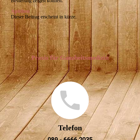
Besserung zeigen können.
Aphthen
Dieser Beitrag erscheint in kürze.
Praxis für Ganzheitsmedizin
Telefon
089 - 6666 2035