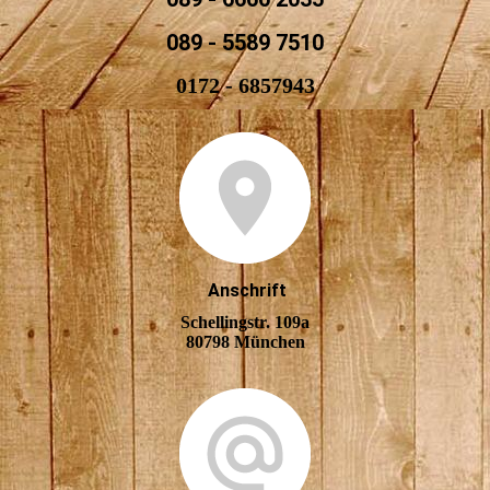
089 - 5589 7510
0172 - 6857943
Anschrift
Schellingstr. 109a
80798 München