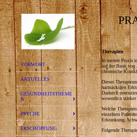
PR
Therapien
In meiner Praxis 
VORWORT
auf der Basis von
chronische Krankhe
AKTUELLES
Dieser Therapiean
hartnäckigen Erk
Dadurch potenziere
GESUNDHEITSTHEME
wesentlich stärker
N
Welche Therapien 
PSYCHE
einzelnen Patiente
Erkrankung, Schwe
ERSCHÖPFUNG
Folgende Therapie