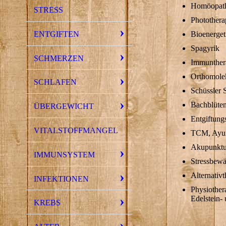
Homöopat
STRESS
Photothera
ENTGIFTEN
Bioenerget
Spagyrik
SCHMERZEN
Immunther
Orthomolek
SCHLAFEN
Schüssler 
Bachblüten
ÜBERGEWICHT
Entgiftung
VITALSTOFFMANGEL
TCM, Ayu
Akupunktu
IMMUNSYSTEM
Stressbewä
Alternativ
INFEKTIONEN
Physiother
Edelstein-
KREBS