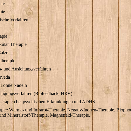
hie
pie
ische Verfahren
apie
ular-Therapie
Salze
therapie
s- und Ausleitungsverfahren
rveda
r ohne Nadeln
ltigungsverfahren (Biofeedback, HRV)
therapien bei psychischen Erkrankungen und ADHS
apie: Wärme- und Infrarot-Therapie, Negativ-Inonen-Therapie, Biopho
 und Mineralstoff-Therapie, Magnetfeld-Therapie.