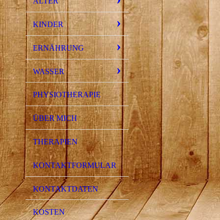
ALTER
KINDER
ERNÄHRUNG
WASSER
PHYSIOTHERAPIE
ÜBER MICH
THERAPIEN
KONTAKTFORMULAR
KONTAKTDATEN
KOSTEN