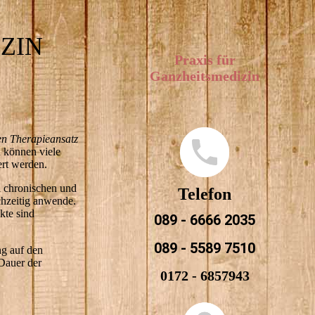
ZIN
Praxis für
Ganzheitsmedizin
en Therapieansatz
 können viele
ert werden.
i chronischen und
Telefon
chzeitig anwende.
kte sind
089 - 6666 2035
089 - 5589 7510
g auf den
 Dauer der
0172 - 6857943