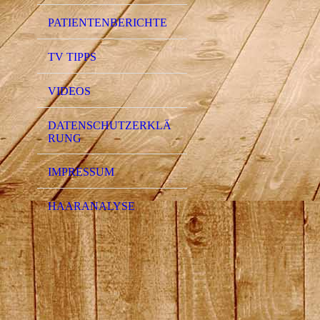
PATIENTENBERICHTE
TV TIPPS
VIDEOS
DATENSCHUTZERKLÄ
RUNG
IMPRESSUM
HAARANALYSE