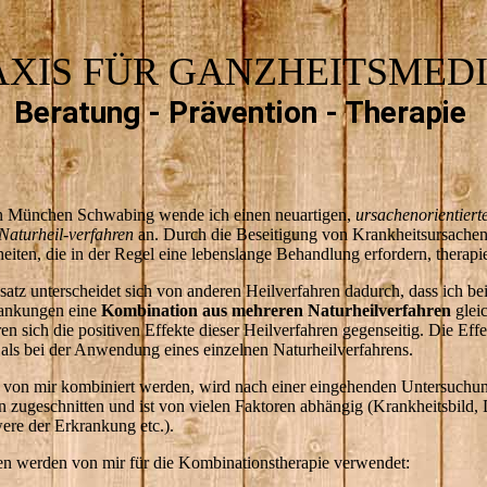
AXIS FÜR GANZHEITSMEDI
Beratung - Prävention - Therapie
in München Schwabing wende ich einen neuartigen,
ursachenorientiert
Naturheil-verfahren
an. Durch die Beseitigung von Krankheitsursachen
iten, die in der Regel eine lebenslange Behandlung erfordern, therapi
satz unterscheidet sich von anderen Heilverfahren dadurch, dass ich be
rankungen eine
Kombination aus mehreren Naturheilverfahren
glei
n sich die positiven Effekte dieser Heilverfahren gegenseitig. Die Effe
 als bei der Anwendung eines einzelnen Naturheilverfahrens.
von mir kombiniert werden, wird nach einer eingehenden Untersuchun
n zugeschnitten und ist von vielen Faktoren abhängig (Krankheitsbild,
re der Erkrankung etc.).
n werden von mir für die Kombinationstherapie verwendet: