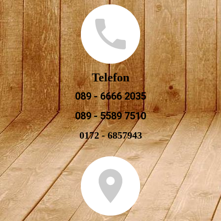
Telefon
089 - 6666 2035
089 - 5589 7510
0172 - 6857943