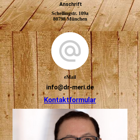
Anschrift
Schellingstr. 109a
80798 München
eMail
info@dr-meri.de
Kontaktformular